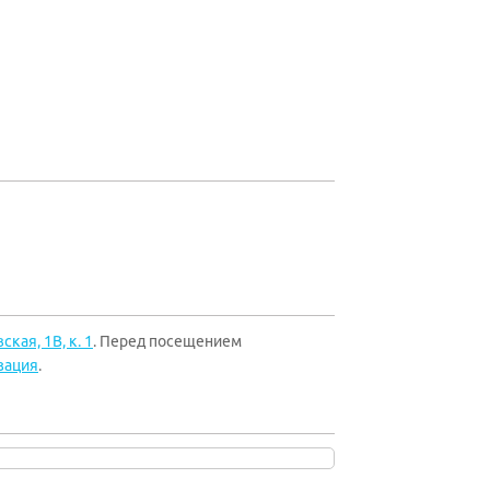
ская, 1В, к. 1
. Перед посещением
зация
.