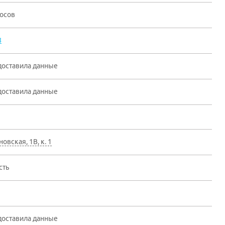
лосов
8
доставила данные
доставила данные
новская, 1В, к. 1
сть
доставила данные